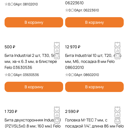
06223610
0
0
Арт.
08102010
0
0
Арт.
06223610
В корзину
В корзину
500 ₽
12 970 ₽
Бита Industrial 2 шт, T30, 50
Бита Industrial 10 шт, T20, 44.5
мм, хв-к 6.3 мм, в блистере
мм, M6, посадка 8 мм Felo
Felo 03630536
08602010
0
0
Арт.
03630536
0
0
Арт.
08602010
В корзину
В корзину
1 720 ₽
2 590 ₽
Бита двухсторонняя Industrial
Головка M-TEC 7 мм, с
(PZ1/SL5x0.8 мм; 160 мм) Felo
посадкой 1/4", длина 86 мм Felo