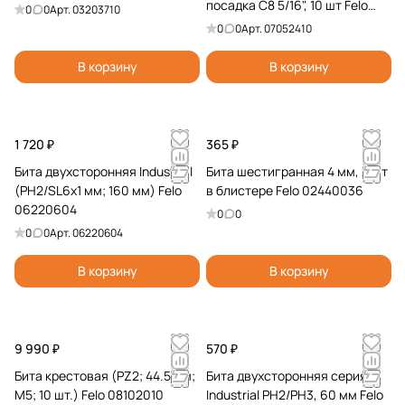
посадка С8 5/16", 10 шт Felo
0
0
Арт.
03203710
07052410
0
0
Арт.
07052410
В корзину
В корзину
1 720 ₽
365 ₽
Бита двухсторонняя Industrial
Бита шестигранная 4 мм, 2 шт
(PH2/SL6x1 мм; 160 мм) Felo
в блистере Felo 02440036
06220604
0
0
0
0
Арт.
06220604
В корзину
В корзину
9 990 ₽
570 ₽
Бита крестовая (PZ2; 44.5 мм;
Бита двухсторонняя серия
M5; 10 шт.) Felo 08102010
Industrial PH2/PH3, 60 мм Felo