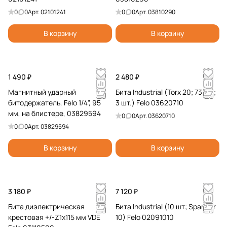
н
е
и
и
0
0
Арт.
02101241
0
0
Арт.
03810290
н
с
е
т
и
к
б
ы
В корзину
В корзину
е
и
и
е
т
ы
1 490 ₽
2 480 ₽
Магнитный ударный
Бита Industrial (Torx 20; 73 мм;
битодержатель, Felo 1/4", 95
3 шт.) Felo 03620710
мм, на блистере, 03829594
0
0
Арт.
03620710
0
0
Арт.
03829594
В корзину
В корзину
3 180 ₽
7 120 ₽
Бита диэлектрическая
Бита Industrial (10 шт; Spanner
крестовая +/-Z1x115 мм VDE
10) Felo 02091010