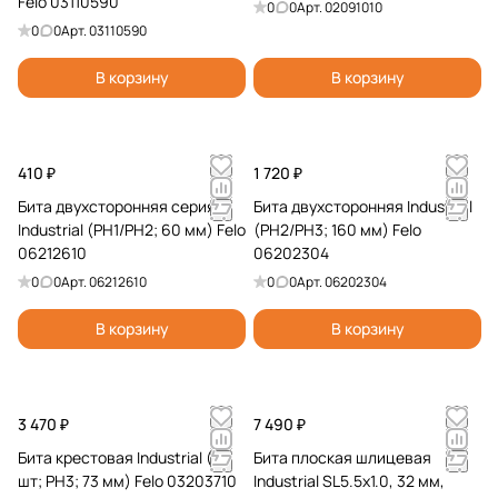
Felo 03110590
0
0
Арт.
02091010
0
0
Арт.
03110590
В корзину
В корзину
410 ₽
1 720 ₽
Бита двухсторонняя серия
Бита двухсторонняя Industrial
Industrial (PH1/PH2; 60 мм) Felo
(PH2/PH3; 160 мм) Felo
06212610
06202304
0
0
Арт.
06212610
0
0
Арт.
06202304
В корзину
В корзину
3 470 ₽
7 490 ₽
Бита крестовая Industrial (5
Бита плоская шлицевая
шт; PH3; 73 мм) Felo 03203710
Industrial SL5.5x1.0, 32 мм,