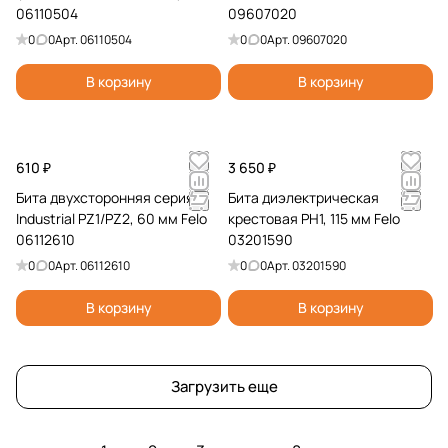
06110504
09607020
0
0
Арт.
06110504
0
0
Арт.
09607020
В корзину
В корзину
610 ₽
3 650 ₽
Бита двухсторонняя серия
Бита диэлектрическая
Industrial PZ1/PZ2, 60 мм Felo
крестовая PH1, 115 мм Felo
06112610
03201590
0
0
Арт.
06112610
0
0
Арт.
03201590
В корзину
В корзину
Загрузить еще