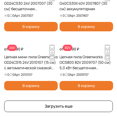
GD24CS30 24V 2007007 (30
G40CS30II 40V 2007807 (30
см) бесщеточная
см) аккумуляторная
аккумуляторная
0
0
Арт.
2007007
0
0
Арт.
2007807
В корзину
В корзину
24V
82V
от 13 990 ₽
от 44 990 ₽
Цепная мини-пила Greenworks
Цепная пила Greenworks
GD24CS15 24V 2010107 (15 см)
OCS800 82V 2009707 (50 см)
с автоматической смазкой
5,0 кВт бесщеточная
цепи бесщеточная
аккумуляторная
0
0
Арт.
2010107
0
0
Арт.
2009707
аккумуляторная
В корзину
В корзину
Загрузить еще