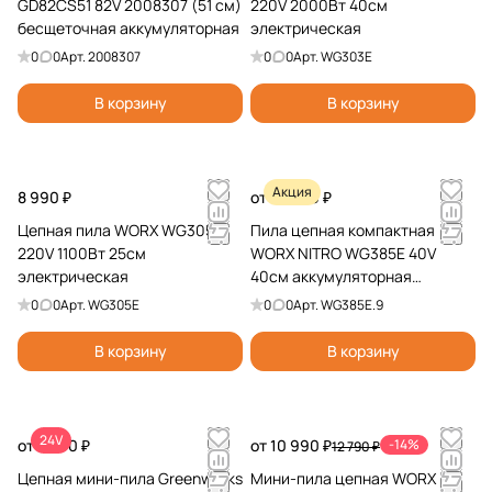
GD82CS51 82V 2008307 (51 см)
220V 2000Вт 40см
бесщеточная аккумуляторная
электрическая
0
0
Арт.
2008307
0
0
Арт.
WG303E
В корзину
В корзину
Акция
8 990 ₽
от 24 290 ₽
Цепная пила WORX WG305E
Пила цепная компактная
220V 1100Вт 25см
WORX NITRO WG385E 40V
электрическая
40см аккумуляторная
бесщеточная
0
0
Арт.
WG305E
0
0
Арт.
WG385E.9
В корзину
В корзину
24V
от 7 990 ₽
от 10 990 ₽
-14%
12 790 ₽
Цепная мини-пила Greenworks
Мини-пила цепная WORX