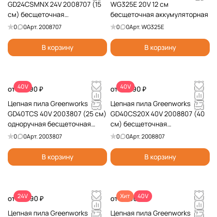
GD24CSMNX 24V 2008707 (15
WG325E 20V 12 см
см) бесщеточная
бесщеточная аккумуляторная
аккумуляторная
0
0
Арт.
2008707
0
0
Арт.
WG325E
В корзину
В корзину
40V
40V
от 13 990 ₽
от 19 990 ₽
Цепная пила Greenworks
Цепная пила Greenworks
GD40TCS 40V 2003807 (25 см)
GD40CS20X 40V 2008807 (40
одноручная бесщеточная
см) бесщеточная
аккумуляторная
аккумуляторная
0
0
Арт.
2003807
0
0
Арт.
2008807
В корзину
В корзину
24V
Хит
40V
от 10 990 ₽
от 8 990 ₽
Цепная пила Greenworks
Цепная пила Greenworks