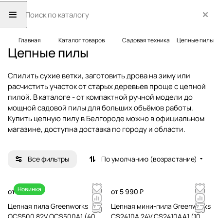
Главная
Каталог товаров
Садовая техника
Цепные пилы
Цепные пилы
Спилить сухие ветки, заготовить дрова на зиму или
расчистить участок от старых деревьев проще с цепной
пилой. В каталоге - от компактной ручной модели до
мощной садовой пилы для больших объёмов работы.
Купить цепную пилу в Белгороде можно в официальном
магазине, доступна доставка по городу и области.
Все фильтры
По умолчанию (возрастание)
Новинка
от 34 990 ₽
от 5 990 ₽
Цепная пила Greenworks
Цепная мини-пила Greenworks
OCS500 82V OCS500A1 (40
CS2410A 24V CS2410AA1 (10