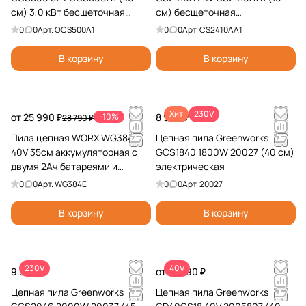
см) 3,0 кВт бесщеточная
см) бесщеточная
аккумуляторная
аккумуляторная, без АКБ и ЗУ
0
0
Арт.
OCS500A1
0
0
Арт.
CS2410AA1
В корзину
В корзину
Хит
230V
от 25 990 ₽
-10%
8 990 ₽
28 790 ₽
Пила цепная WORX WG384E
Цепная пила Greenworks
40V 35см аккумуляторная с
GCS1840 1800W 20027 (40 см)
двумя 2Ач батареями и
электрическая
двойной 2А зарядкой
0
0
Арт.
WG384E
0
0
Арт.
20027
В корзину
В корзину
230V
40V
9 990 ₽
от 15 990 ₽
Цепная пила Greenworks
Цепная пила Greenworks