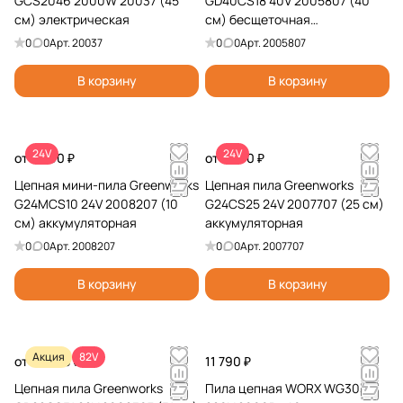
GCS2046 2000W 20037 (45
GD40CS18 40V 2005807 (40
см) электрическая
см) бесщеточная
аккумуляторная
0
0
Арт.
20037
0
0
Арт.
2005807
В корзину
В корзину
24V
24V
от 5 990 ₽
от 7 990 ₽
Цепная мини-пила Greenworks
Цепная пила Greenworks
G24MCS10 24V 2008207 (10
G24CS25 24V 2007707 (25 см)
см) аккумуляторная
аккумуляторная
0
0
Арт.
2008207
0
0
Арт.
2007707
В корзину
В корзину
Акция
82V
от 27 990 ₽
11 790 ₽
Цепная пила Greenworks
Пила цепная WORX WG303E