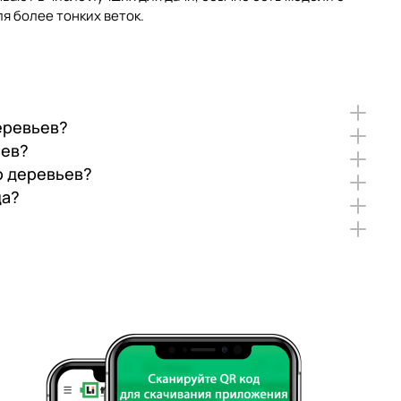
я более тонких веток.
деревьев?
ьев?
о деревьев?
да?