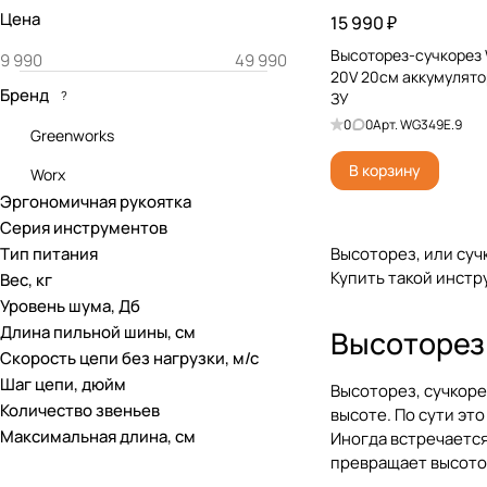
Цена
15 990 ₽
Высоторез-сучкоре
20V 20см аккумулято
Бренд
?
ЗУ
0
0
Арт.
WG349E.9
Greenworks
В корзину
Worx
Эргономичная рукоятка
Серия инструментов
Тип питания
Высоторез, или суч
Купить такой инстр
Вес, кг
Уровень шума, Дб
Длина пильной шины, см
Высоторез 
Скорость цепи без нагрузки, м/с
Шаг цепи, дюйм
Высоторез, сучкорез
Количество звеньев
высоте. По сути эт
Максимальная длина, см
Иногда встречается
превращает высотор