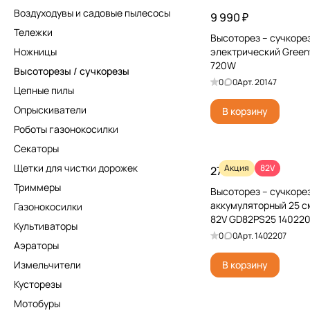
Воздуходувы и садовые пылесосы
9 990 ₽
Тележки
Высоторез – сучкоре
Ножницы
электрический Gree
720W
Высоторезы / сучкорезы
0
0
Арт.
20147
Цепные пилы
Опрыскиватели
В корзину
Роботы газонокосилки
Секаторы
Щетки для чистки дорожек
Акция
82V
27 990 ₽
Триммеры
Высоторез – cучкоре
аккумуляторный 25 с
Газонокосилки
82V GD82PS25 140220
Культиваторы
бесщёточный, без АКБ
0
0
Арт.
1402207
Аэраторы
Измельчители
В корзину
Кусторезы
Мотобуры