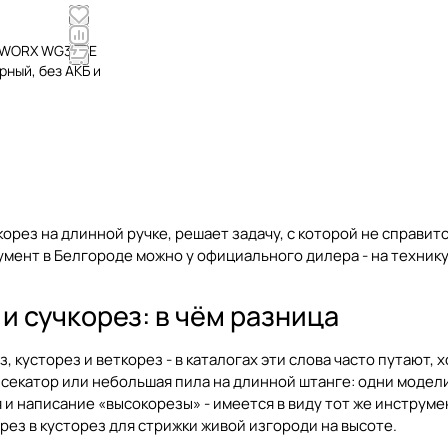
з WORX WG349E
рный, без АКБ и
корез на длинной ручке, решает задачу, с которой не справит
умент в Белгороде можно у официального дилера - на технику
и сучкорез: в чём разница
, кусторез и веткорез - в каталогах эти слова часто путают,
о секатор или небольшая пила на длинной штанге: одни модели
 и написание «высокорезы» - имеется в виду тот же инструмен
ез в кусторез для стрижки живой изгороди на высоте.