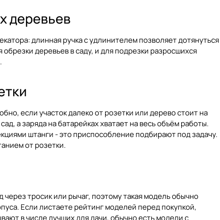
х деревьев
секатора: длинная ручка с удлинителем позволяет дотянуться
я обрезки деревьев в саду, и для подрезки разросшихся
.
етки
обно, если участок далеко от розетки или дерево стоит на
ад, а заряда на батарейках хватает на весь объём работы.
екциями штанги - это приспособление подбирают под задачу.
танием от розетки.
 через тросик или рычаг, поэтому такая модель обычно
рпуса. Если листаете рейтинг моделей перед покупкой,
вают в числе лучших для дачи, обычно есть модели с