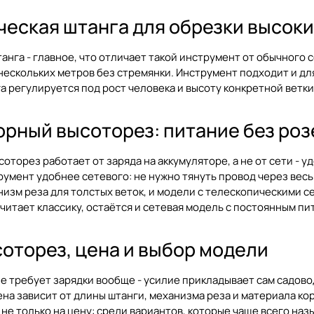
ческая штанга для обрезки высоки
анга - главное, что отличает такой инструмент от обычного 
 нескольких метров без стремянки. Инструмент подходит и дл
га регулируется под рост человека и высоту конкретной ветки
рный высоторез: питание без роз
торез работает от заряда на аккумуляторе, а не от сети - уд
румент удобнее сетевого: не нужно тянуть провод через весь с
низм реза для толстых веток, и модели с телескопическими с
очитает классику, остаётся и сетевая модель с постоянным пи
оторез, цена и выбор модели
е требует зарядки вообще - усилие прикладывает сам садовод
ена зависит от длины штанги, механизма реза и материала ко
не только на цену: среди вариантов, которые чаще всего назы