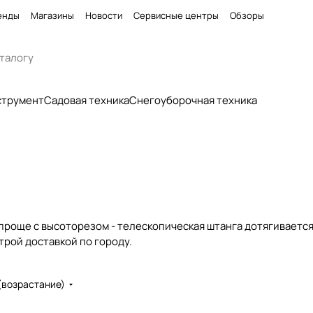
енды
Магазины
Новости
Сервисные центры
Обзоры
струмент
Садовая техника
Снегоуборочная техника
 проще с высоторезом - телескопическая штанга дотягивается
трой доставкой по городу.
(возрастание)