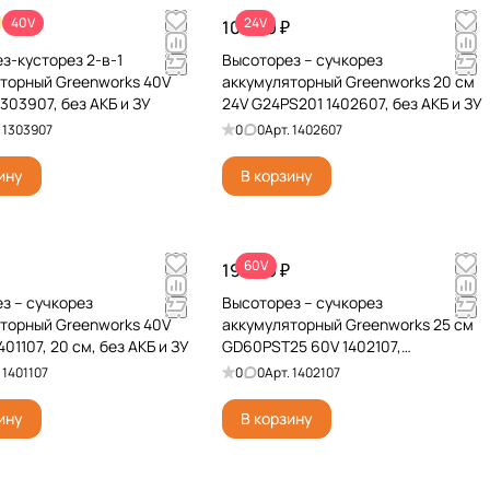
40V
24V
₽
10 990 ₽
з-кусторез 2-в-1
Высоторез – сучкорез
торный Greenworks 40V
аккумуляторный Greenworks 20 см
303907, без АКБ и ЗУ
24V G24PS201 1402607, без АКБ и ЗУ
.
1303907
0
0
Арт.
1402607
ину
В корзину
60V
19 990 ₽
з – cучкорез
Высоторез – cучкорез
торный Greenworks 40V
аккумуляторный Greenworks 25 см
01107, 20 см, без АКБ и ЗУ
GD60PST25 60V 1402107,
бесщеточный, без АКБ и ЗУ
.
1401107
0
0
Арт.
1402107
ину
В корзину