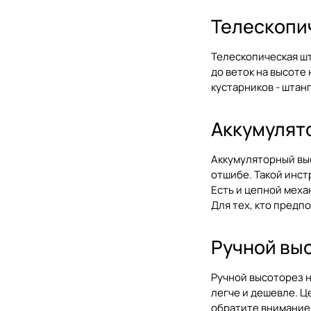
Телескопи
Телескопическая шт
до веток на высоте
кустарников - штан
Аккумулято
Аккумуляторный высо
отшибе. Такой инст
Есть и цепной меха
Для тех, кто предп
Ручной выс
Ручной высоторез н
легче и дешевле. Ц
обратите внимание 