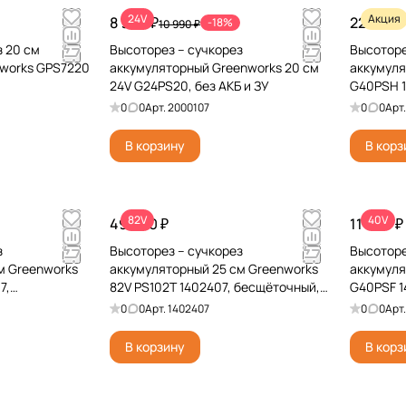
24V
Акция
8 990 ₽
22 990 
-18%
10 990 ₽
з 20 см
Высоторез – сучкорез
Высоторе
nworks GPS7220
аккумуляторный Greenworks 20 см
аккумуля
24V G24PS20, без АКБ и ЗУ
G40PSH 1
0
0
Арт.
2000107
0
0
Арт
В корзину
В корз
82V
40V
49 990 ₽
11 990 ₽
з
Высоторез – cучкорез
Высоторе
м Greenworks
аккумуляторный 25 см Greenworks
аккумуля
7,
82V PS102T 1402407, бесщёточный,
G40PSF 14
 и ЗУ
без АКБ и ЗУ
0
0
Арт.
1402407
0
0
Арт
В корзину
В корз