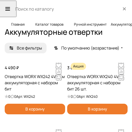
Главная
Каталог товаров
Ручной инструмент
Аккумулятор
Аккумуляторные отвертки
Все фильтры
По умолчанию (возрастание)
Акция
4 490 ₽
3 890 ₽
Отвертка WORX WX242 4V 5Нм
Отвертка WORX WX240 4V
аккумуляторная с набором
аккумуляторная с набором
бит
бит 26 шт.
0
0
Арт.
WX242
0
0
Арт.
WX240
В корзину
В корзину