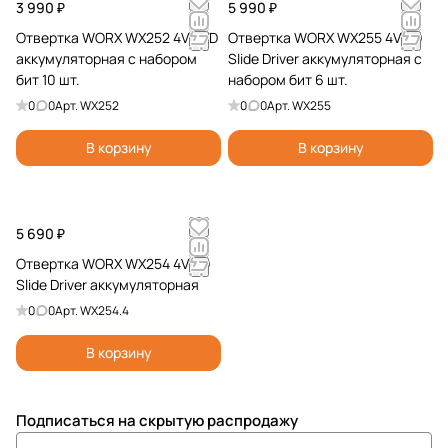
3 990 ₽
5 990 ₽
Отвертка WORX WX252 4V XTD
Отвертка WORX WX255 4V SD
аккумуляторная с набором
Slide Driver аккумуляторная с
бит 10 шт.
набором бит 6 шт.
0
0
Арт.
WX252
0
0
Арт.
WX255
В корзину
В корзину
5 690 ₽
Отвертка WORX WX254 4V SD
Slide Driver аккумуляторная
0
0
Арт.
WX254.4
В корзину
Подписаться
на скрытую распродажу