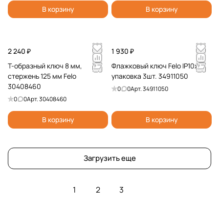
В корзину
В корзину
2 240 ₽
1 930 ₽
Т-образный ключ 8 мм,
Флажковый ключ Felo IP10x37,
стержень 125 мм Felo
упаковка 3шт. 34911050
30408460
0
0
Арт.
34911050
0
0
Арт.
30408460
В корзину
В корзину
Загрузить еще
1
2
3