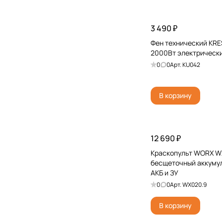
3 490 ₽
Фен технический KR
2000Вт электрическ
0
0
Арт.
KU042
В корзину
12 690 ₽
Краскопульт WORX W
бесщеточный аккумул
АКБ и ЗУ
0
0
Арт.
WX020.9
В корзину