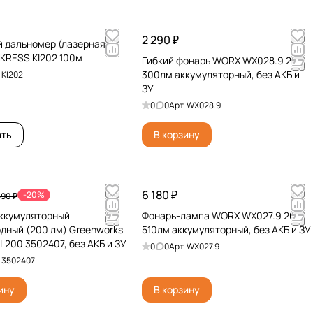
2 290 ₽
 дальномер (лазерная
 KRESS KI202 100м
Гибкий фонарь WORX WX028.9 20V
300лм аккумуляторный, без АКБ и
.
KI202
ЗУ
0
0
Арт.
WX028.9
ать
В корзину
6 180 ₽
-20%
490 ₽
ккумуляторный
Фонарь-лампа WORX WX027.9 20V
дный (200 лм) Greenworks
510лм аккумуляторный, без АКБ и ЗУ
L200 3502407, без АКБ и ЗУ
0
0
Арт.
WX027.9
.
3502407
ину
В корзину