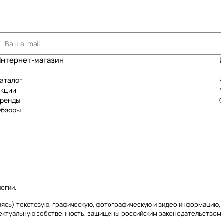
Интернет-магазин
аталог
Акции
Бренды
Обзоры
логии
.
чиваясь) текстовую, графическую, фотографическую и видео информаци
лектуальную собственность, защищены российским законодательством