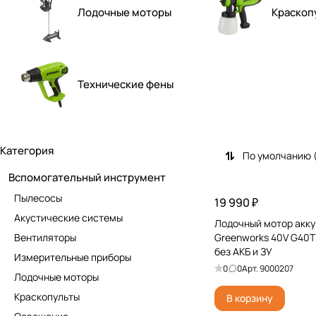
Лодочные моторы
Краскоп
Технические фены
Категория
По умолчанию 
Вспомогательный инструмент
Пылесосы
19 990 ₽
Акустические системы
Лодочный мотор акк
Вентиляторы
Greenworks 40V G40
без АКБ и ЗУ
Измерительные приборы
0
0
Арт.
9000207
Лодочные моторы
Краскопульты
В корзину