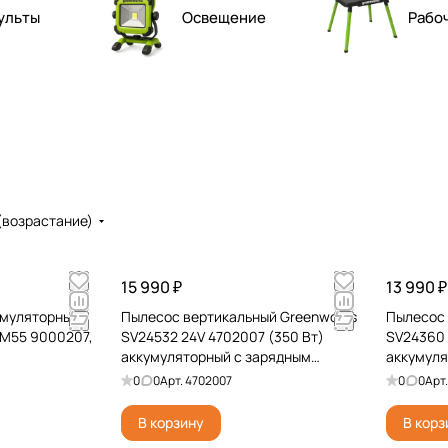
ульты
Освещение
Рабо
(возрастание)
15 990 ₽
13 990 ₽
умуляторный
Пылесос вертикальный Greenworks
Пылесос 
TM55 9000207,
SV24532 24V 4702007 (350 Вт)
SV24360 
аккумуляторный с зарядным
аккумуля
устройством, с ЗБ
0
0
Арт.
4702007
0
0
Арт
В корзину
В корз