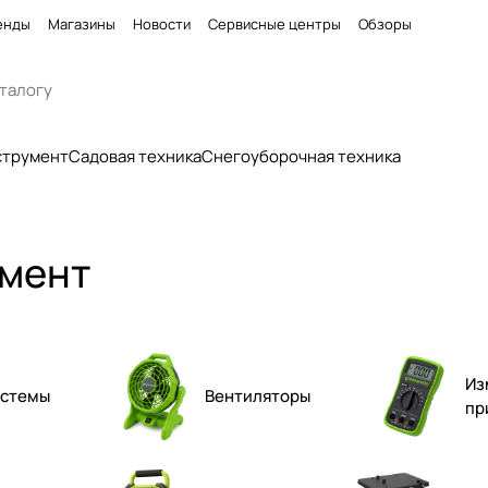
енды
Магазины
Новости
Сервисные центры
Обзоры
струмент
Садовая техника
Снегоуборочная техника
умент
Из
истемы
Вентиляторы
пр