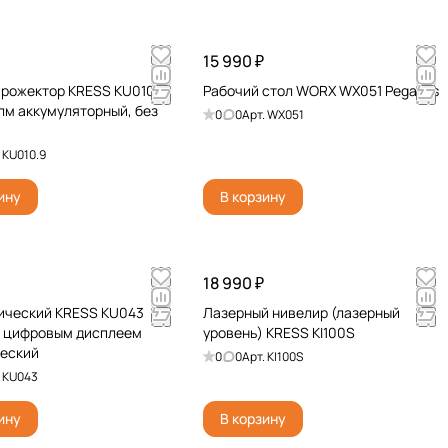
15 990 ₽
рожектор KRESS KU010.9
Рабочий стол WORX WX051 Pegasus
лм аккумуляторный, без
0
0
Арт.
WX051
.
KU010.9
ину
В корзину
18 990 ₽
ический KRESS KU043
Лазерный нивелир (лазерный
с цифровым дисплеем
уровень) KRESS KI100S
ческий
0
0
Арт.
KI100S
.
KU043
ину
В корзину