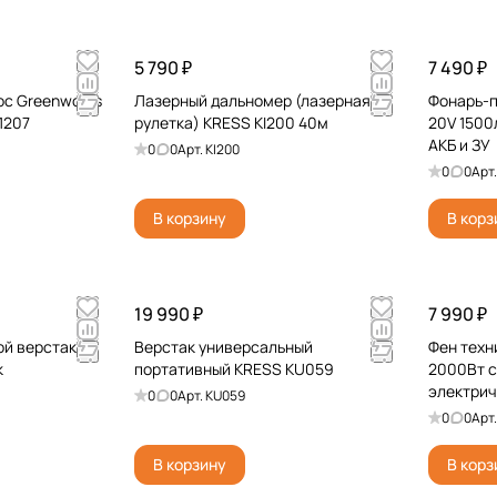
5 790 ₽
7 490 ₽
ос Greenworks
Лазерный дальномер (лазерная
Фонарь-п
1207
рулетка) KRESS KI200 40м
20V 1500
АКБ и ЗУ
0
0
Арт.
KI200
0
0
Арт
В корзину
В корз
19 990 ₽
7 990 ₽
ой верстак
Верстак универсальный
Фен техн
k
портативный KRESS KU059
2000Вт 
электри
0
0
Арт.
KU059
0
0
Арт
В корзину
В корз