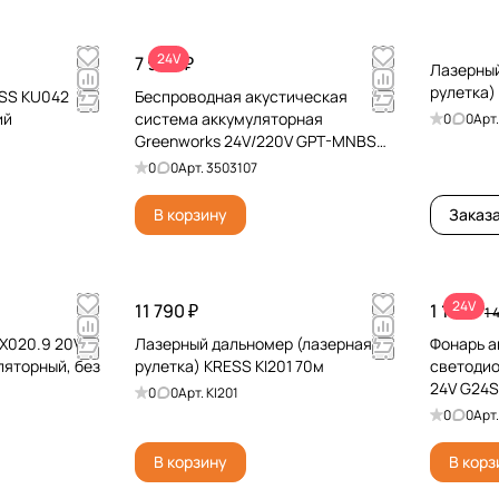
24V
7 990 ₽
Лазерный
рулетка)
ESS KU042
Беспроводная акустическая
ий
система аккумуляторная
0
0
Арт
Greenworks 24V/220V GPT-MNBS
3503107, без АКБ и ЗУ
0
0
Арт.
3503107
В корзину
Заказ
24V
11 790 ₽
1 190 ₽
1 
X020.9 20V
Лазерный дальномер (лазерная
Фонарь а
яторный, без
рулетка) KRESS KI201 70м
светодио
24V G24S
0
0
Арт.
KI201
0
0
Арт
В корзину
В корз