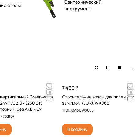
Сантехнический
чие столы
инструмент
7 490 ₽
вертикальный Greenworks
Строительные козлы для пиления с
24V 4702107 (250 Вт)
зажимом WORX WX065
торный, без АКБ и ЗУ
0
0
Арт.
WX065
.
4702107
ину
В корзину