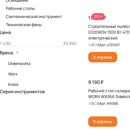
Освещение
Рабочие столы
Сантехнический инструмент
230V
13 990 ₽
Технические фены
Строительный пылес
Цена
G120WDV 1300 Вт 470
электрический
0
0
Арт.
4701207
Бренд
?
В корзину
Greenworks
Worx
9 190 ₽
Kress
Рабочий стол складн
Серия инструментов
WORX WX066 Sidekic
0
0
Арт.
WX066
В корзину