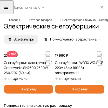
Главная
Каталог товаров
Снегоуборочная техника
Элект
Электрические снегоуборщики
Все фильтры
По умолчанию (возрастание)
230V
20 990 ₽
17 990 ₽
Снегоуборщик электрический
Снегоуборщик WORX WG450E
Greenworks SN2300 2300W
220V 46см 1600Вт
2602707 (50 см)
электрический
0
0
Арт.
2602707
0
0
Арт.
WG450E
В корзину
В корзину
Подписаться
на скрытую распродажу