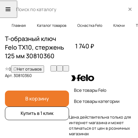
Главная
Каталог товаров
Оснастка Felo
Ключи
Т
Т-образный ключ
1 740 ₽
Felo TX10, стержень
125 мм 30810360
0
Нет отзывов
Арт.
30810360
Все товары Felo
В корзину
Все товары категории
Купить в 1 клик
Цена действительна только для
интернет-магазина и может
отличаться от цен в розничных
магазинах