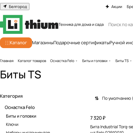
Белгород
Акции
Бр
Техника для дома и сада
Каталог
Магазины
Подарочные сертификаты
Ручной ин
Главная
Каталог товаров
Оснастка Felo
Биты и головки
Биты TS
Биты TS
Категория
По умолчанию 
Оснастка Felo
Биты и головки
7 320 ₽
Ключи
Бита Industrial Torq-se
Наборы инструментов
шт Felo 02910010