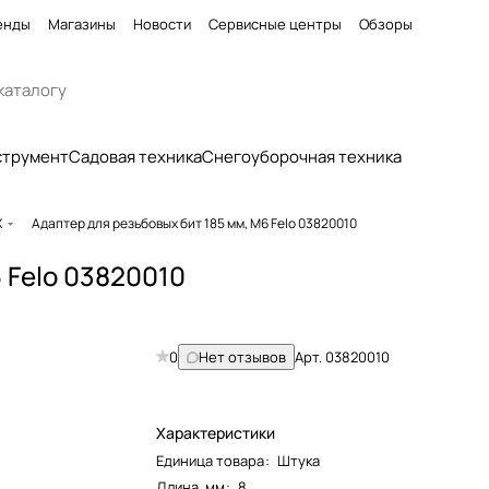
енды
Магазины
Новости
Сервисные центры
Обзоры
струмент
Садовая техника
Снегоуборочная техника
X
Адаптер для резьбовых бит 185 мм, М6 Felo 03820010
 Felo 03820010
0
Нет отзывов
Арт.
03820010
Характеристики
Единица товара
:
Штука
Длина, мм
:
8