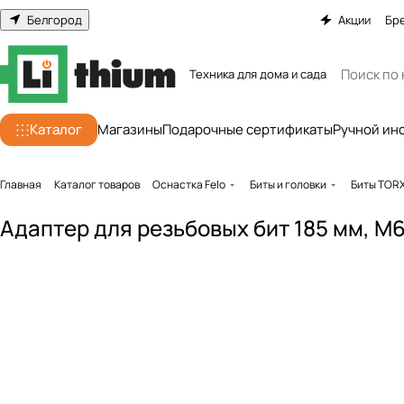
Белгород
Акции
Бр
Техника для дома и сада
Каталог
Магазины
Подарочные сертификаты
Ручной ин
Главная
Каталог товаров
Оснастка Felo
Биты и головки
Биты TOR
Адаптер для резьбовых бит 185 мм, М6