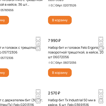
ой в кейсе, 36 шт
0
0
Арт.
02073526
6
.
05783656
ину
В корзину
7 990 ₽
т и головок с трещоткой в
Набор бит и головок Felo Ergonic K с
lo 05772306
поворотной трещоткой, в кейсе, 20
шт 06072056
.
05772306
0
0
Арт.
06072056
ину
В корзину
2 570 ₽
т с держателем бит (30 шт;
Набор бит Tx Industrial 50 мм в
Hex/Tx) Felo 02013116
кейсе, 6 шт. Felo 03691516