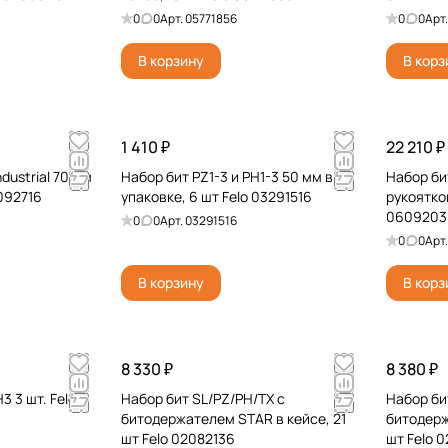
0
0
Арт.
05771856
0
0
Арт
В корзину
В корз
1 410 ₽
22 210 ₽
dustrial 70 мм
Набор бит PZ1-3 и PH1-3 50 мм в
Набор би
3092716
упаковке, 6 шт Felo 03291516
рукоятко
0609203
0
0
Арт.
03291516
0
0
Арт
В корзину
В корз
8 330 ₽
8 380 ₽
3 3 шт. Felo
Набор бит SL/PZ/PH/TX с
Набор би
битодержателем STAR в кейсе, 21
битодерж
шт Felo 02082136
шт Felo 