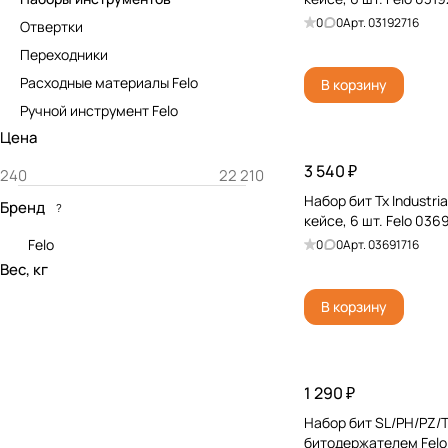
0
0
Арт.
03192716
Отвертки
Переходники
Расходные материалы Felo
В корзину
Ручной инструмент Felo
Цена
3 540 ₽
Набор бит Tx Industria
Бренд
?
кейсе, 6 шт. Felo 036
Felo
0
0
Арт.
03691716
Вес, кг
В корзину
1 290 ₽
Набор бит SL/PH/PZ/T
битодержателем Felo