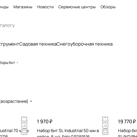
енды
Магазины
Новости
Сервисные центры
Обзоры
струмент
Садовая техника
Снегоуборочная техника
боры бит
(возрастание)
1 970 ₽
19 770 ₽
ustrial 70 мм в
Набор бит SL Industrial 50 мм в
Набор би
92716
кейсе, 6 шт. Felo 03091516
SL/ND/PH