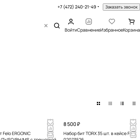
+7 (472) 240-21-49
Заказать звонок
Войти
Сравнение
Избранное
Корзина
8 500 ₽
т Felo ERGONIC
Набор бит TORX 35 шт. в кейсе Felo
/Tx/SQ/BH/MS с трещоткой
02073526