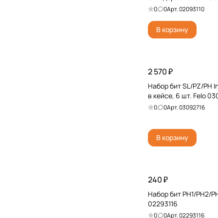
0
0
Арт.
02093110
В корзину
2 570 ₽
Набор бит SL/PZ/PH In
в кейсе, 6 шт. Felo 0
0
0
Арт.
03092716
В корзину
240 ₽
Набор бит PH1/PH2/PH
02293116
0
0
Арт.
02293116