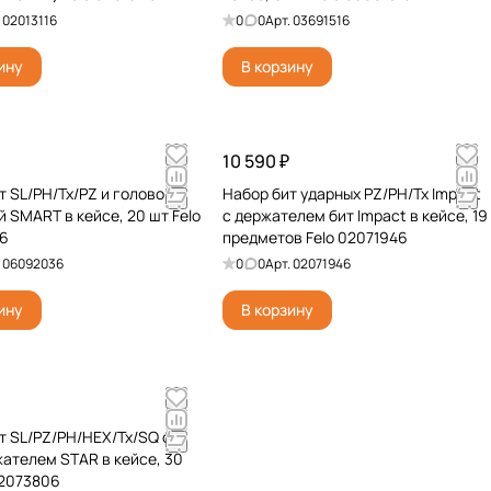
.
02013116
0
0
Арт.
03691516
ину
В корзину
10 590 ₽
т SL/PH/Tx/PZ и головок c
Набор бит ударных PZ/PH/Tx Impact
й SMART в кейсе, 20 шт Felo
с держателем бит Impact в кейсе, 19
6
предметов Felo 02071946
.
06092036
0
0
Арт.
02071946
ину
В корзину
т SL/PZ/PH/HEX/Tx/SQ с
ателем STAR в кейсе, 30
02073806