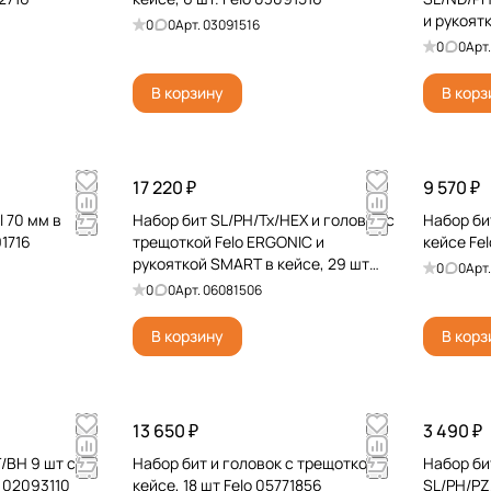
и рукоятк
0
0
Арт.
03091516
0578365
0
0
Арт
В корзину
В корз
17 220 ₽
9 570 ₽
l 70 мм в
Набор бит SL/PH/Tx/HEX и головок с
Набор би
91716
трещоткой Felo ERGONIC и
кейсе Fe
рукояткой SMART в кейсе, 29 шт
0
0
Арт
06081506
0
0
Арт.
06081506
В корзину
В корз
13 650 ₽
3 490 ₽
/BH 9 шт с
Набор бит и головок с трещоткой в
Набор би
 02093110
кейсе, 18 шт Felo 05771856
SL/PH/PZ/