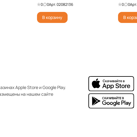
0
0
Арт.
02082136
0
0
Арт
В корзину
В корз
зинах Apple Store и Google Play.
азмещены на нашем сайте