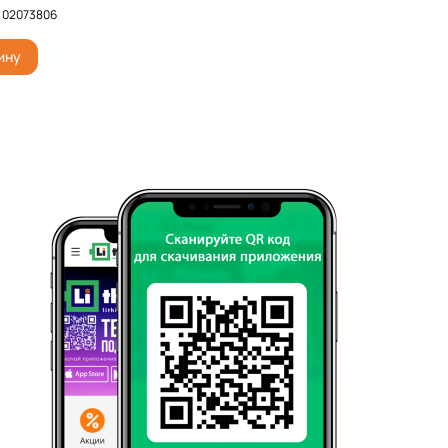
.
02073806
ину