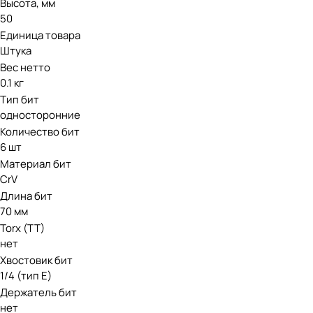
Высота, мм
50
Единица товара
Штука
Вес нетто
0.1 кг
Тип бит
односторонние
Количество бит
6 шт
Материал бит
CrV
Длина бит
70 мм
Torx (TT)
нет
Хвостовик бит
1/4 (тип Е)
Держатель бит
нет