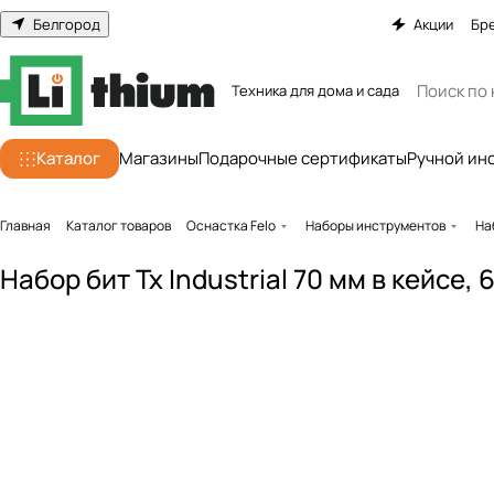
Белгород
Акции
Бр
Техника для дома и сада
Каталог
Магазины
Подарочные сертификаты
Ручной ин
Главная
Каталог товаров
Оснастка Felo
Наборы инструментов
На
Набор бит Tx Industrial 70 мм в кейсе, 