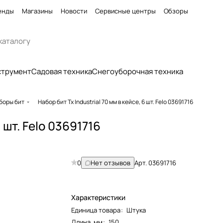
енды
Магазины
Новости
Сервисные центры
Обзоры
струмент
Садовая техника
Снегоуборочная техника
боры бит
Набор бит Tx Industrial 70 мм в кейсе, 6 шт. Felo 03691716
6 шт. Felo 03691716
0
Нет отзывов
Арт.
03691716
Характеристики
Единица товара
:
Штука
Длина, мм
:
150