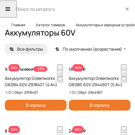
Главная
Каталог товаров
Аккумуляторы и зарядные устрой
Аккумуляторы 60V
Все фильтры
По умолчанию (возрастание)
60V
60V
9 990 ₽
-23%
16 990 ₽
12 990 ₽
Аккумулятор Greenworks
Аккумулятор Greenworks
G60B4 60V 2918407 (4 Ач)
G60B5 60V 2944907 (5 Ач)
0
0
Арт.
2918407
0
0
Арт.
2944907
В корзину
В корзину
60V
60V
8 490 ₽
24 990 ₽