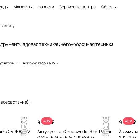
енды
Магазины
Новости
Сервисные центры
Обзоры
струмент
Садовая техника
Снегоуборочная техника
уляторы
Аккумуляторы 40V
(возрастание)
40V
40V
9 990 ₽
9 990 ₽
rks G40B8 40V
Аккумулятор Greenworks High Power
Аккумуля
G40HP5 40V (5 Ач) 2958607
2927207 