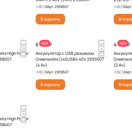
0
0
Арт.
2958607
0
0
Арт
В корзину
В корз
40V
40V
6 490 ₽
4 490 ₽
rks High Power
Аккумулятор с USB разъемом
Аккумуля
958507
Greenworks G40USB4 40V 2939507
Greenwor
(4 Ач)
(2 Ач)
0
0
Арт.
2939507
0
0
Арт
В корзину
В корз
rks High Power
958407