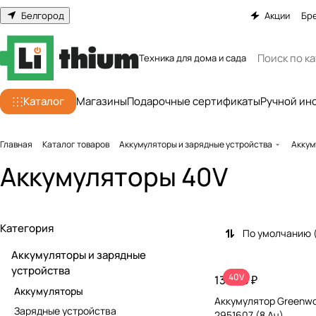
Белгород
Акции
Бр
Техника для дома и сада
Каталог
Магазины
Подарочные сертификаты
Ручной ин
Главная
Каталог товаров
Аккумуляторы и зарядные устройства
Аккум
Аккумуляторы 40V
Категория
По умолчанию 
Аккумуляторы и зарядные
устройства
40V
13 990 ₽
Аккумуляторы
Аккумулятор Greenwo
Зарядные устройства
2951607 (8 Ач)