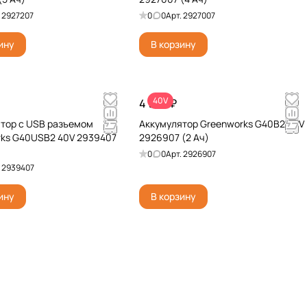
.
2927207
0
0
Арт.
2927007
ину
В корзину
40V
4 990 ₽
тор с USB разъемом
Аккумулятор Greenworks G40B2 40V
ks G40USB2 40V 2939407
2926907 (2 Ач)
0
0
Арт.
2926907
.
2939407
ину
В корзину