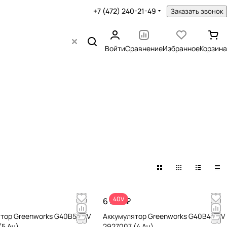
+7 (472) 240-21-49
Заказать звонок
Войти
Сравнение
Избранное
Корзина
40V
6 990 ₽
тор Greenworks G40B5 40V
Аккумулятор Greenworks G40B4 40V
(5 Ач)
2927007 (4 Ач)