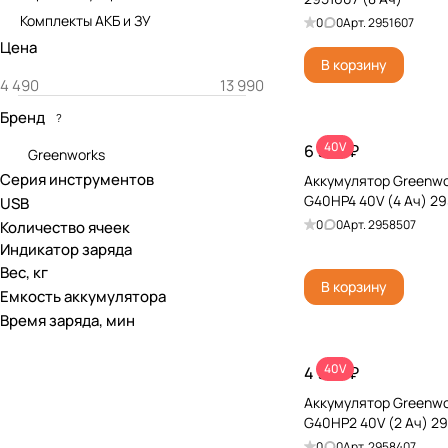
Комплекты АКБ и ЗУ
0
0
Арт.
2951607
Цена
В корзину
Бренд
?
40V
6 990 ₽
Greenworks
Серия инструментов
Аккумулятор Greenwo
G40HP4 40V (4 Ач) 2
USB
0
0
Арт.
2958507
Количество ячеек
Индикатор заряда
Вес, кг
В корзину
Емкость аккумулятора
Время заряда, мин
40V
4 990 ₽
Аккумулятор Greenwo
G40HP2 40V (2 Ач) 2
0
0
Арт.
2958407