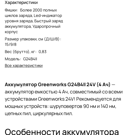
Характеристики
Фишки
:
Более 2000 полных
циклов заряда, Led-индикатор
уровня заряда, Быстрый заряд
аккумулятора, Ударопрочный
корпус
Размер упаковки, см (Д/Ш/В)
:
15/9/8
Вес (брутто), кг
:
0,83
Модель
:
G24B4II
Все характеристики
Аккумулятор Greenworks G24B4II 24V (4 Ач)
—
аккумулятор емкостью 4 Ач, совместимый со всеми
устройствами Greenworks 24V! Рекомендуется для
мощных устройств: шуруповертов 90 нм и 140 нм,
цепных пил, циркулярных пил.
Особенности аккумулятора