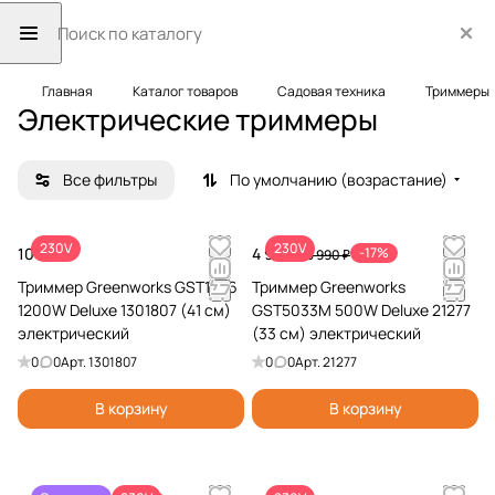
Главная
Каталог товаров
Садовая техника
Триммеры
Электрические триммеры
Все фильтры
По умолчанию (возрастание)
230V
230V
10 990 ₽
4 990 ₽
-17%
5 990 ₽
Триммер Greenworks GST1246
Триммер Greenworks
1200W Deluxe 1301807 (41 см)
GST5033M 500W Deluxe 21277
электрический
(33 см) электрический
0
0
Арт.
1301807
0
0
Арт.
21277
В корзину
В корзину