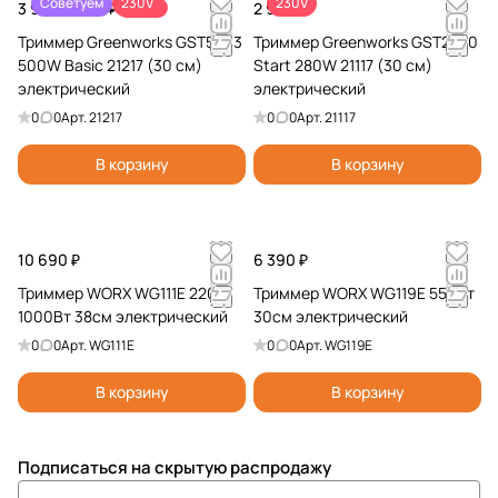
Советуем
230V
230V
3 990 ₽
-33%
2 990 ₽
5 990 ₽
Триммер Greenworks GST5033
Триммер Greenworks GST2830
500W Basic 21217 (30 см)
Start 280W 21117 (30 см)
электрический
электрический
0
0
Арт.
21217
0
0
Арт.
21117
В корзину
В корзину
10 690 ₽
6 390 ₽
Триммер WORX WG111E 220V
Триммер WORX WG119E 550Вт
1000Вт 38см электрический
30см электрический
0
0
Арт.
WG111E
0
0
Арт.
WG119E
В корзину
В корзину
Подписаться
на скрытую распродажу