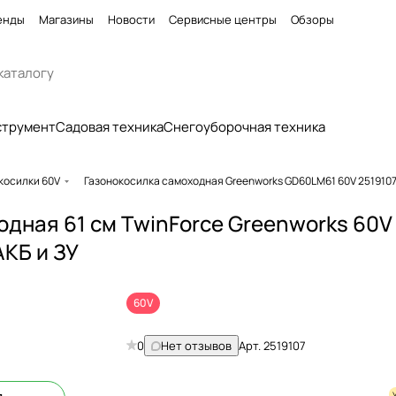
енды
Магазины
Новости
Сервисные центры
Обзоры
струмент
Садовая техника
Снегоуборочная техника
косилки 60V
Газонокосилка самоходная Greenworks GD60LM61 60V 2519107
дная 61 см ТwinForсe Greenworks 60V
АКБ и ЗУ
60V
0
Нет отзывов
Арт.
2519107