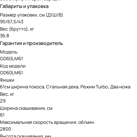
Габариты и упаковка
Размер упаковки, см (Д/Ш/В)
95/67,5/43
Вес (брутто), кг
36,8
Гарантия и производитель
Модель
GD60LM61
Код модели
GD60LM61
Фишки
61см ширина покоса, Стальная дека, Режим Turbo, Два ножа
Вес, кг
29
Ширина скашивания, см
61
Максимальная скорость вращения, об/мин
2800
Высота скашивания, мм