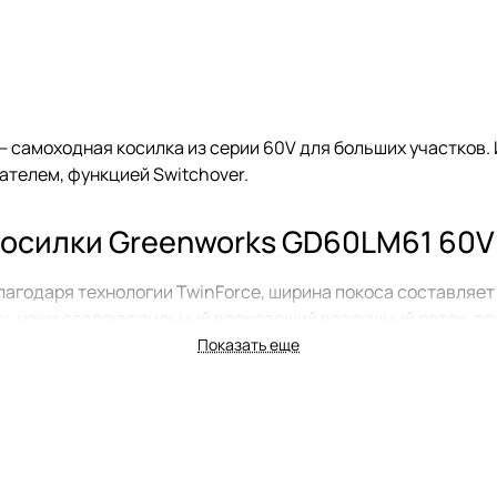
— самоходная косилка из серии 60V для больших участков. 
телем, функцией Switchover.
осилки Greenworks GD60LM61 60V
агодаря технологии TwinForce, ширина покоса составляет 
х, ножи создают сильный восходящий воздушный поток, п
Показать еще
регулируемую в диапазоне от 2,2 до 5,4 км/час, обеспечи
5 л позволяет сократить количество перерывов на его очи