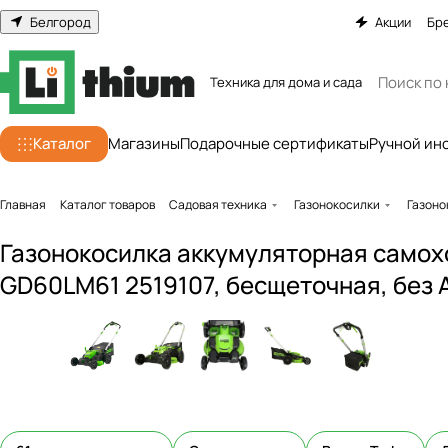
Белгород
Акции
Бр
Техника для дома и сада
Каталог
Магазины
Подарочные сертификаты
Ручной ин
Главная
Каталог товаров
Садовая техника
Газонокосилки
Газоно
Газонокосилка аккумуляторная самохо
GD60LM61 2519107, бесщеточная, без 