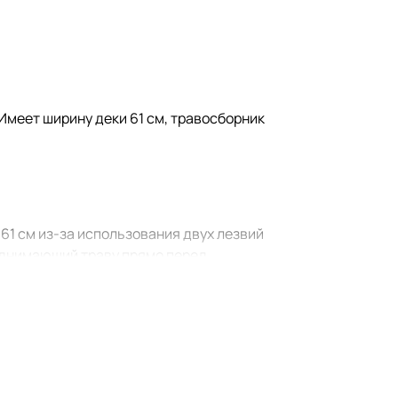
Имеет ширину деки 61 см, травосборник
61 см из-за использования двух лезвий
однимающий траву прямо перед
вая комфортную работу на участках
стку, а с помощью режима