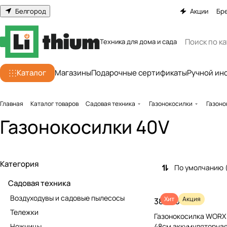
Белгород
Акции
Бр
Техника для дома и сада
Каталог
Магазины
Подарочные сертификаты
Ручной ин
Главная
Каталог товаров
Садовая техника
Газонокосилки
Газоно
Газонокосилки 40V
Категория
По умолчанию 
Садовая техника
Воздуходувы и садовые пылесосы
Хит
Акция
38 990 ₽
Тележки
Газонокосилка WORX
Ножницы
48см аккумуляторная,