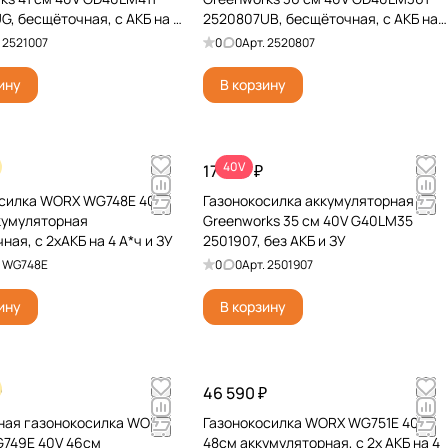
G, бесщёточная, с АКБ на 5
2520807UB, бесщёточная, с АКБ на
4 А*ч и ЗУ
.
2521007
0
0
Арт.
2520807
ину
В корзину
40V
₽
17 990 ₽
осилка WORX WG748E 40V
Газонокосилка аккумуляторная
кумуляторная
Greenworks 35 см 40V G40LM35
ная, c 2хАКБ на 4 А*ч и ЗУ
2501907, без АКБ и ЗУ
.
WG748E
0
0
Арт.
2501907
ину
В корзину
₽
46 590 ₽
ная газонокосилка WORX
Газонокосилка WORX WG751E 40V
G749E 40V 46см
48см аккумуляторная, c 2х АКБ на 4