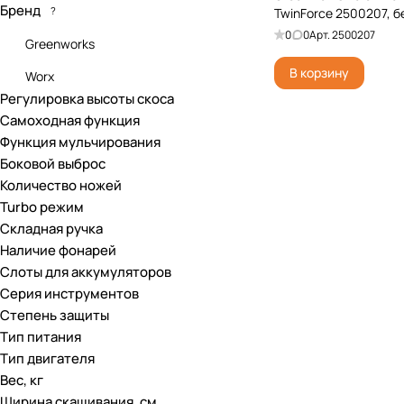
Бренд
?
TwinForce 2500207, б
0
0
Арт.
2500207
Greenworks
В корзину
Worx
Регулировка высоты скоса
Самоходная функция
Функция мульчирования
Боковой выброс
Количество ножей
Turbo режим
Складная ручка
Наличие фонарей
Слоты для аккумуляторов
Серия инструментов
Степень защиты
Тип питания
Тип двигателя
Вес, кг
Ширина скашивания, см