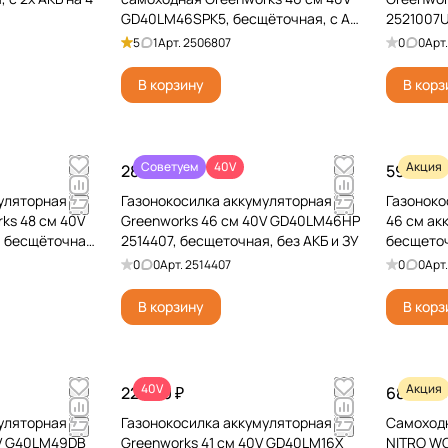
GD40LM46SPK5, бесщёточная, с АКБ
2521007U
на 5 А*ч и ЗУ
А*ч и ЗУ
5
1
Арт.
2506807
0
0
Арт
В корзину
В корз
Советуем
40V
Акция
28 990 ₽
59 890 
уляторная
Газонокосилка аккумуляторная
Газонок
ks 48 см 40V
Greenworks 46 см 40V GD40LM46HP
46 см ак
 бесщёточная,
2514407, бесщеточная, без АКБ и ЗУ
бесщеточ
0
0
Арт.
2514407
0
0
Арт
В корзину
В корз
40V
Акция
22 990 ₽
68 490 
уляторная
Газонокосилка аккумуляторная
Самоход
0V G40LM49DB
Greenworks 41 см 40V GD40LM16X
NITRO W