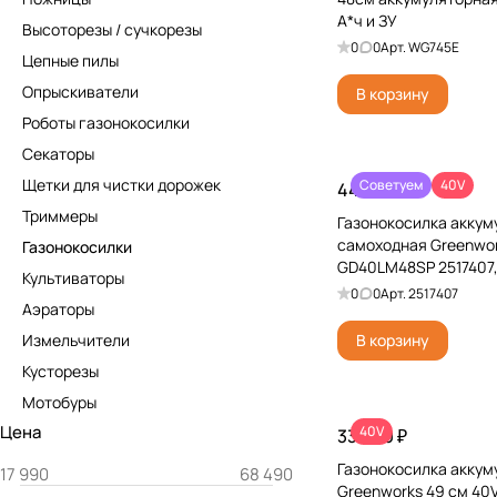
А*ч и ЗУ
Высоторезы / сучкорезы
0
0
Арт.
WG745E
Цепные пилы
Опрыскиватели
В корзину
Роботы газонокосилки
Секаторы
Щетки для чистки дорожек
Советуем
40V
44 990 ₽
Триммеры
Газонокосилка аккум
самоходная Greenwor
Газонокосилки
GD40LM48SP 2517407,
Культиваторы
без АКБ и ЗУ
0
0
Арт.
2517407
Аэраторы
Измельчители
В корзину
Кусторезы
Мотобуры
Цена
40V
33 990 ₽
Газонокосилка аккум
Greenworks 49 см 4