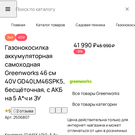
Главная
Каталог товаров
Садовая техника
Газонокос
Хит
40V
41 990 ₽
45 990 ₽
Газонокосилка
-9%
аккумуляторная
самоходная
Greenworks 46 см
40V GD40LM46SPK5,
бесщёточная, с АКБ
Все товары Greenworks
на 5 А*ч и ЗУ
Все товары категории
5
2 отзыва
Арт.
2506807
Цена действительна только для
интернет-магазина и может
отличаться от цен в розничных
Комплект (G-MAX 40V):
5 Ач