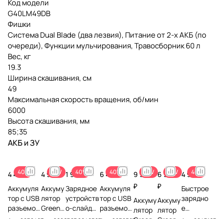
Код модели
G40LM49DB
Фишки
Система Dual Blade (два лезвия), Питание от 2-х АКБ (по
очереди), Функции мульчирования, Травосборник 60 л
Вес, кг
19.3
Ширина скашивания, см
49
Максимальная скорость вращения, об/мин
6000
Высота скашивания, мм
85;35
АКБ и ЗУ
40V
40V
40V
40V
40V
40V
40V
4 490 ₽
4 990 ₽
1 990 ₽
6 490 ₽
9 990
6 990
4 990 ₽
₽
₽
Аккумуля
Аккуму
Зарядное
Аккумуля
Быстрое
тор с USB
лятор
устройств
тор с USB
зарядно
Аккуму
Аккуму
разъемом
Green
о-слайдер
разъемом
е
лятор
лятор
Greenwor
works
Greenwork
Greenwor
устройс