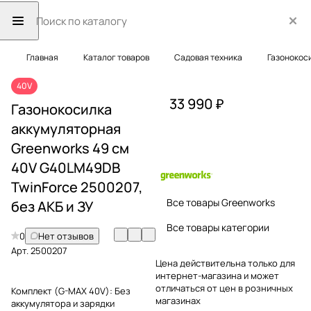
Главная
Каталог товаров
Садовая техника
Газонокос
40V
33 990 ₽
Газонокосилка
аккумуляторная
Greenworks 49 см
40V G40LM49DB
TwinForce 2500207,
Все товары Greenworks
без АКБ и ЗУ
Все товары категории
0
Нет отзывов
Арт.
2500207
Цена действительна только для
интернет-магазина и может
отличаться от цен в розничных
Комплект (G-MAX 40V):
Без
магазинах
аккумулятора и зарядки