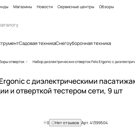
енды
Магазины
Новости
Сервисные центры
Обзоры
струмент
Садовая техника
Снегоуборочная техника
боры отверток
Набор диэлектрических отверток Felo Ergonic с диэлектри
 Ergonic с диэлектрическими пасатижа
и и отверткой тестером сети, 9 шт
0
Нет отзывов
Арт.
41399504