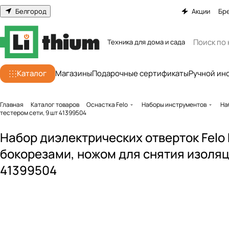
Белгород
Акции
Бр
Техника для дома и сада
Каталог
Магазины
Подарочные сертификаты
Ручной ин
Главная
Каталог товаров
Оснастка Felo
Наборы инструментов
На
тестером сети, 9 шт 41399504
Набор диэлектрических отверток Felo
бокорезами, ножом для снятия изоляци
41399504