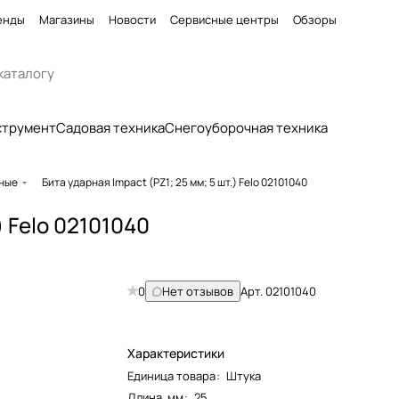
енды
Магазины
Новости
Сервисные центры
Обзоры
струмент
Садовая техника
Снегоуборочная техника
рные
Бита ударная Impact (PZ1; 25 мм; 5 шт.) Felo 02101040
) Felo 02101040
0
Нет отзывов
Арт.
02101040
Характеристики
Единица товара
:
Штука
Длина, мм
:
25