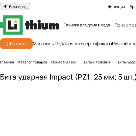
Белгород
Акции
Бр
Техника для дома и сада
Каталог
Магазины
Подарочные сертификаты
Ручной ин
Главная
Каталог товаров
Оснастка Felo
Биты и головки
Биты уда
Бита ударная Impact (PZ1; 25 мм; 5 шт.