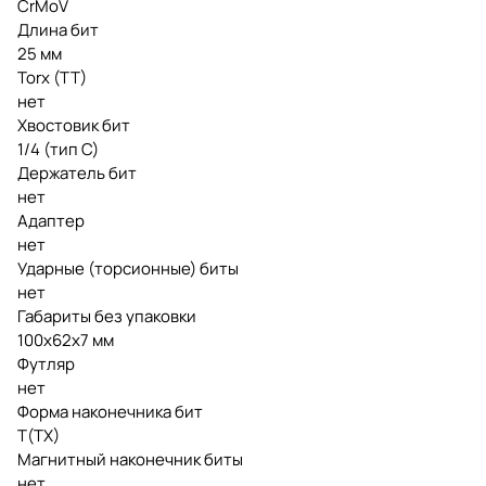
CrMoV
Длина бит
25 мм
Torx (TT)
нет
Хвостовик бит
1/4 (тип С)
Держатель бит
нет
Адаптер
нет
Ударные (торсионные) биты
нет
Габариты без упаковки
100х62х7 мм
Футляр
нет
Форма наконечника бит
T(TX)
Магнитный наконечник биты
нет