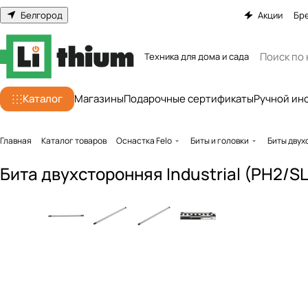
Белгород
Акции
Бр
Техника для дома и сада
Каталог
Магазины
Подарочные сертификаты
Ручной ин
Главная
Каталог товаров
Оснастка Felo
Биты и головки
Биты двух
Бита двухсторонняя Industrial (PH2/S