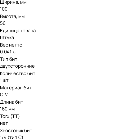
Ширина, мм
100
Высота, мм
50
Единица товара
Штука
Вес нетто
0.041 кг
Тип бит
двухсторонние
Количество бит
1 шт
Материал бит
CrV
Длина бит
160 мм
Torx (TT)
нет
Хвостовик бит
1/4 (тип С)