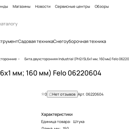
енды
Магазины
Новости
Сервисные центры
Обзоры
струмент
Садовая техника
Снегоуборочная техника
сторонние
Бита двухсторонняя Industrial (PH2/SL6x1 мм; 160 мм) Felo 0622
L6x1 мм; 160 мм) Felo 06220604
0
Нет отзывов
Арт.
06220604
Характеристики
Единица товара
:
Штука
Длина, мм
:
150