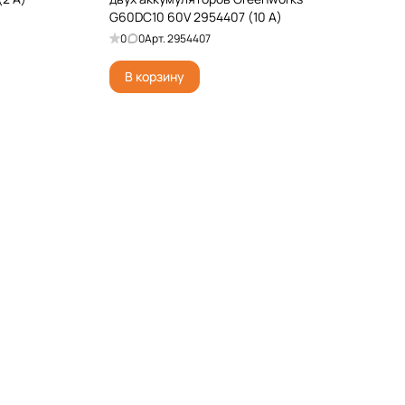
G60DC10 60V 2954407 (10 А)
0
0
Арт.
2954407
В корзину