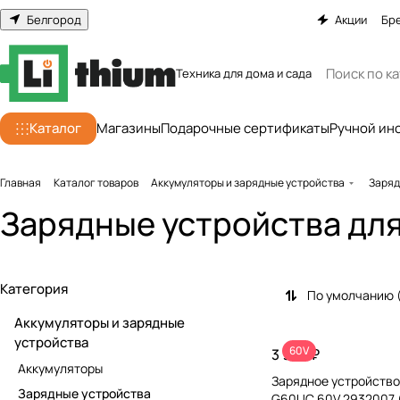
Белгород
Акции
Бр
Техника для дома и сада
Каталог
Магазины
Подарочные сертификаты
Ручной ин
Главная
Каталог товаров
Аккумуляторы и зарядные устройства
Заряд
Зарядные устройства дл
Категория
По умолчанию 
Аккумуляторы и зарядные
устройства
60V
3 990 ₽
Аккумуляторы
Зарядное устройство
Зарядные устройства
G60UC 60V 2932007 (