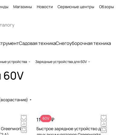
енды
Магазины
Новости
Сервисные центры
Обзоры
струмент
Садовая техника
Снегоуборочная техника
ные устройства
Зарядные устройства для 60V
я 60V
(возрастание)
60V
11 990 ₽
 Greenworks
Быстрое зарядное устройство для
2 А)
двух аккумуляторов Greenworks