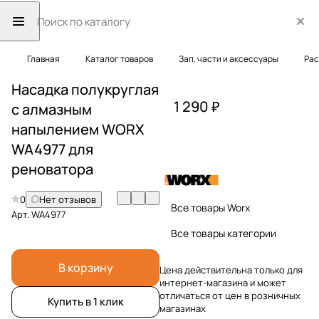
Главная
Каталог товаров
Зап. части и аксессуары
Рас
Насадка полукруглая
1 290 ₽
с алмазным
напылением WORX
WA4977 для
реноватора
0
Нет отзывов
Все товары Worx
Арт.
WA4977
Все товары категории
В корзину
Цена действительна только для
интернет-магазина и может
отличаться от цен в розничных
Купить в 1 клик
магазинах