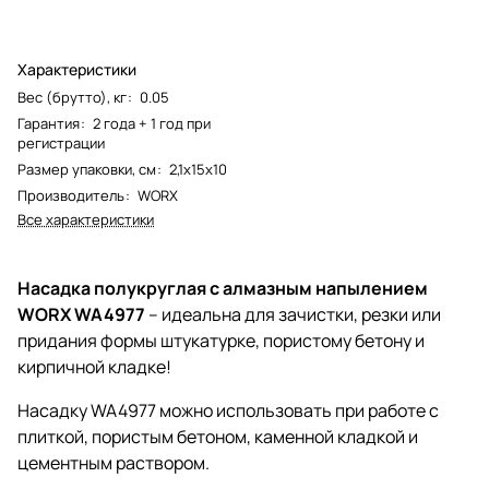
Характеристики
Вес (брутто), кг
:
0.05
Гарантия
:
2 года + 1 год при
регистрации
Размер упаковки, см
:
2,1х15х10
Производитель
:
WORX
Все характеристики
Насадка полукруглая с алмазным напылением
WORX WA4977
– идеальна для зачистки, резки или
придания формы штукатурке, пористому бетону и
кирпичной кладке!
Насадку WA4977 можно использовать при работе с
плиткой, пористым бетоном, каменной кладкой и
цементным раствором.