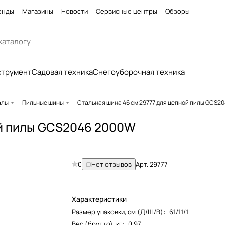
енды
Магазины
Новости
Сервисные центры
Обзоры
струмент
Садовая техника
Снегоуборочная техника
алы
Пильные шины
Cтальная шина 46 см 29777 для цепной пилы GCS2
ой пилы GCS2046 2000W
0
Нет отзывов
Арт.
29777
Характеристики
Размер упаковки, см (Д/Ш/В)
:
61/11/1
Вес (брутто), кг
:
0,97