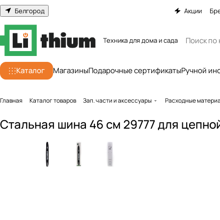
Белгород
Акции
Бр
Техника для дома и сада
Каталог
Магазины
Подарочные сертификаты
Ручной ин
Главная
Каталог товаров
Зап. части и аксессуары
Расходные матери
Cтальная шина 46 см 29777 для цепн