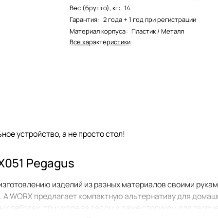
Вес (брутто), кг
:
14
Гарантия
:
2 года + 1 год при регистрации
Материал корпуса
:
Пластик / Металл
Все характеристики
ое устройство, а не просто стол!
X051 Pegagus
и изготовлению изделий из разных материалов своими рука
. А WORX предлагает компактную альтернативу для домашн
х работах, при уходе за садом и даже столиком для творч