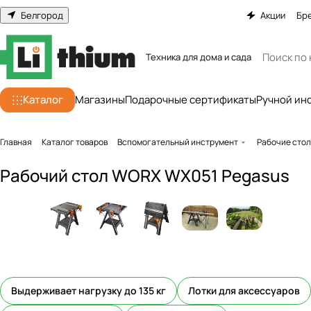
Белгород
Акции
Бр
Техника для дома и сада
Каталог
Магазины
Подарочные сертификаты
Ручной ин
Главная
Каталог товаров
Вспомогательный инструмент
Рабочие сто
Рабочий стол WORX WX051 Pegasus
Выдерживает нагрузку до 135 кг
Лотки для аксессуаров