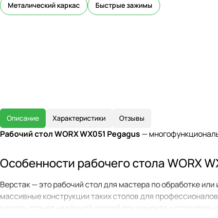
Металический каркас
Быстрые зажимы
Описание
Характеристики
Отзывы
Рабочий стол WORX WX051 Pegagus
— многофункциональн
Особенности рабочего стола WORX W
Верстак — это рабочий стол для мастера по обработке ил
массивные конструкции таких столов для профессионалов
модель станет надёжной опорой при ремонте и строительны