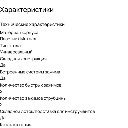
Рабочий стол WORX WX051 Pegagus обладает надёжной и п
отверстия для инструментов и лотки для аксессуаров. Ст
Характеристики
совместимы с инструментами WORX. Столы Pegasus можно и
инструменты или при необходимости прикрепить разветвит
Технические характеристики
Материал корпуса
Рабочий стол WORX WX051 Pegagus выдерживает нагрузку до
Пластик / Металл
креплений позволяет соединять вместе несколько рабочих
Тип стола
шт., фиксаторы-блокировки 2 шт., нижнее дно.
Универсальный
Складная конструкция
Да
Встроенные системы зажима
Да
Количество быстрых зажимов
2
Количество зажимов струбцины
2
Складной лоток/подставка для инструментов
Да
Комплектация