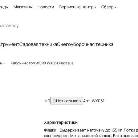
енды
Магазины
Новости
Сервисные центры
Обзоры
струмент
Садовая техника
Снегоуборочная техника
лы
Рабочий стол WORX WX051 Pegasus
0
Нет отзывов
Арт.
WX051
Характеристики
Фишки
:
Выдерживает нагрузку до 135 кг, Лотки 
аксессуаров, Металический каркас, Быстрые за