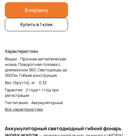
В корзину
Купить в 1 клик
Характеристики
Фишки
:
Прочная металлическая
ножка, Поворотная головка с
диапазоном 360, Светодиоды до
300Лм, Гибкая конструкция
Вес (брутто), кг
:
0.33
Гарантия
:
2 года + 1 год при
регистрации
Тип питания
:
Аккумуляторный
Все характеристики
Аккумуляторный светодиодный гибкий фонарь
WORX WX028
— освети свой пусть вместе с WORX!