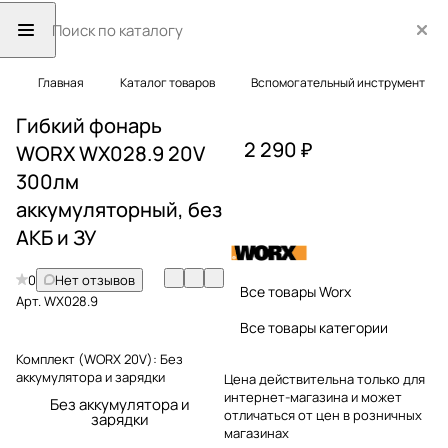
Главная
Каталог товаров
Вспомогательный инструмент
Гибкий фонарь
2 290 ₽
WORX WX028.9 20V
300лм
аккумуляторный, без
АКБ и ЗУ
0
Нет отзывов
Все товары Worx
Арт.
WX028.9
Все товары категории
Комплект (WORX 20V):
Без
аккумулятора и зарядки
Цена действительна только для
интернет-магазина и может
Без аккумулятора и
отличаться от цен в розничных
зарядки
магазинах