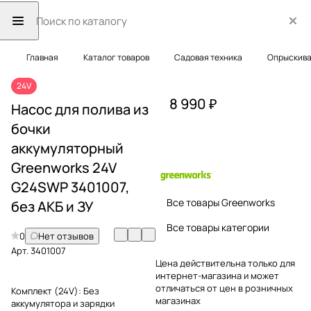
Главная
Каталог товаров
Садовая техника
Опрыскива
24V
8 990 ₽
Насос для полива из
бочки
аккумуляторный
Greenworks 24V
G24SWP 3401007,
Все товары Greenworks
без АКБ и ЗУ
Все товары категории
0
Нет отзывов
Арт.
3401007
Цена действительна только для
интернет-магазина и может
отличаться от цен в розничных
Комплект (24V):
Без
магазинах
аккумулятора и зарядки