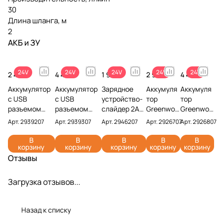
30
Длина шланга, м
2
АКБ и ЗУ
24V
24V
24V
24V
24V
2 490 ₽
4 490 ₽
1 990 ₽
2 990 ₽
4 491 ₽
Аккумулятор
Аккумулятор
Зарядное
Аккумуля
Аккумуля
с USB
с USB
устройство-
тор
тор
разъемом
разъемом
слайдер 2А
Greenwor
Greenwor
Greenworks
Greenworks
Greenworks
ks G24B2
ks G24B4
Арт.
2939207
Арт.
2939307
Арт.
2946207
Арт.
2926707
Арт.
2926807
G24USB2 24V
G24USB4 24V
G24UC2 24V
24V
24V
2939207 (2
2939307 (4
2946207
2926707
2926807
В
В
В
В
В
корзину
корзину
корзину
корзину
корзину
Ач)
Ач)
(2 Ач)
(4 Ач)
Отзывы
Загрузка отзывов...
Назад к списку