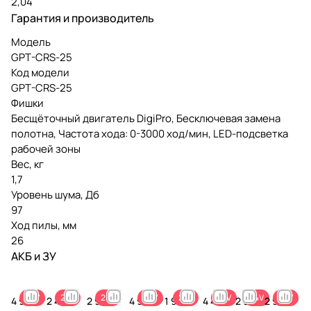
2,04
Гарантия и производитель
Модель
GPT-CRS-25
Код модели
GPT-CRS-25
Фишки
Бесщёточный двигатель DigiPro, Бесключевая замена
полотна, Частота хода: 0-3000 ход/мин, LED-подсветка
рабочей зоны
Вес, кг
1,7
Уровень шума, Дб
97
Ход пилы, мм
26
АКБ и ЗУ
24V
24V
24V
24V
24V
24V
24V
24V
4 990 ₽
2 490 ₽
2 990 ₽
4 990 ₽
1 990 ₽
4 490
2 990
2 990 ₽