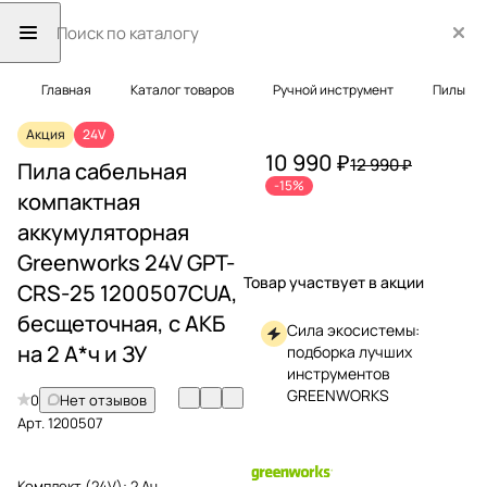
Главная
Каталог товаров
Ручной инструмент
Пилы
Акция
24V
10 990 ₽
12 990 ₽
Пила сабельная
-15%
компактная
аккумуляторная
Greenworks 24V GPT-
Товар участвует в акции
CRS-25 1200507CUA,
бесщеточная, с АКБ
Сила экосистемы:
на 2 А*ч и ЗУ
подборка лучших
инструментов
GREENWORKS
0
Нет отзывов
Арт.
1200507
Комплект (24V):
2 Ач