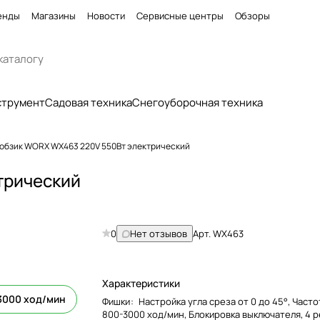
енды
Магазины
Новости
Сервисные центры
Обзоры
струмент
Садовая техника
Снегоуборочная техника
обзик WORX WX463 220V 550Вт электрический
трический
0
Нет отзывов
Арт.
WX463
Характеристики
3000 ход/мин
Фишки
:
Настройка угла среза от 0 до 45°, Част
800-3000 ход/мин, Блокировка выключателя, 4 