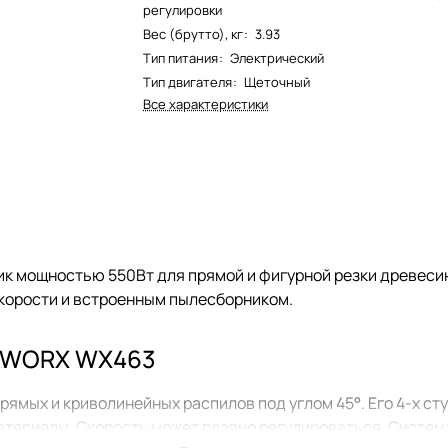
регулировки
Вес (брутто), кг
:
3.93
Тип питания
:
Электрический
Тип двигателя
:
Щеточный
Все характеристики
ик мощностью 550Вт для прямой и фигурной резки древесин
корости и встроенным пылесборником.
а WORX WX463
ямых и криволинейных распилов под углом 45°. Его 4-х с
материалы. Скорость может плавно регулироваться. Систе