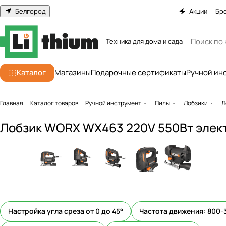
Белгород
Акции
Бр
Техника для дома и сада
Каталог
Магазины
Подарочные сертификаты
Ручной ин
Главная
Каталог товаров
Ручной инструмент
Пилы
Лобзики
Л
Лобзик WORX WX463 220V 550Вт элек
Настройка угла среза от 0 до 45°
Частота движения: 800-