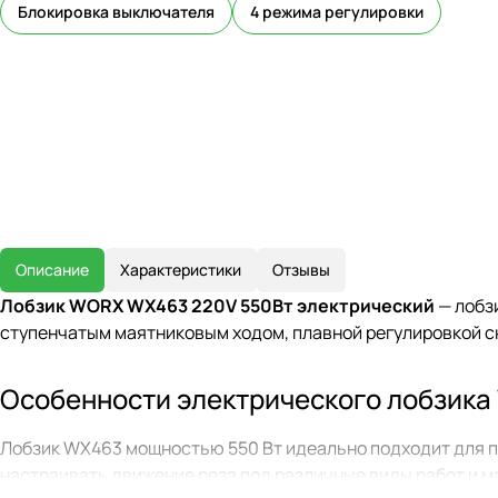
Блокировка выключателя
4 режима регулировки
Описание
Характеристики
Отзывы
Лобзик WORX WX463 220V 550Вт электрический
— лобз
ступенчатым маятниковым ходом, плавной регулировкой с
Особенности электрического лобзик
Лобзик WX463 мощностью 550 Вт идеально подходит для пр
настраивать движение реза под различные виды работ и 