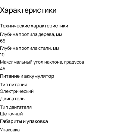
обеспечивает легкость и удобство при их замене. Встроен
Характеристики
Как и большинство инструментов от WORX, этот лобзик отл
высокую маневренность. Он также оборудован светодиодн
Технические характеристики
распила.
Глубина пропила дерева, мм
65
Глубина пропила стали, мм
10
Максимальный угол наклона, градусов
45
Питание и аккумулятор
Тип питания
Электрический
Двигатель
Тип двигателя
Щеточный
Габариты и упаковка
Упаковка