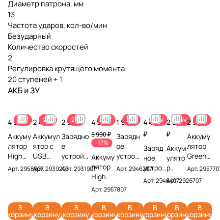
Диаметр патрона, мм
13
Частота ударов, кол-во/мин
Безударный
Количество скоростей
2
Регулировка крутящего момента
20 ступеней + 1
АКБ и ЗУ
24V
24V
24V
24V
24V
24V
24V
24V
4 990 ₽
2 490 ₽
2 990 ₽
4 990 ₽
1 990 ₽
4 490
2 990
2 990 ₽
₽
₽
5 990 ₽
Аккуму
Аккумул
Зарядно
Зарядн
Аккуму
-17%
лятор
ятор с
е
ое
лятор
Заряд
Аккум
High
USB
устройст
устройс
Greenw
Аккуму
ное
улято
Power
разъемо
во на 2
тво-
orks
лятор
устрой
р
Арт.
2958907
Арт.
2939207
Арт.
2931907
Арт.
2946207
Арт.
295770
Greenw
м
аккумул
слайде
High
High
ство
Green
Арт.
2946407
Арт.
2926707
orks
Greenw
ятора
р 2А
Power
Power
Green
works
Арт.
2957807
G24HP4
orks
Greenwo
Greenw
G24HP
Greenw
works
G24B
24V
G24USB
rks
orks
2 24V
orks
G24C4
2 24V
В
В
В
В
В
В
В
В
корзину
корзину
корзину
корзину
корзину
корзину
корзину
корзину
295890
2 24V
G24X2U
G24UC2
295770
G24HP
24V
29267