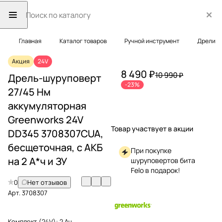
Главная
Каталог товаров
Ручной инструмент
Дрели
Акция
24V
8 490 ₽
10 990 ₽
Дрель-шуруповерт
-23%
27/45 Нм
аккумуляторная
Greenworks 24V
Товар участвует в акции
DD345 3708307CUA,
бесщеточная, с АКБ
При покупке
на 2 А*ч и ЗУ
шуруповертов бита
Felo в подарок!
0
Нет отзывов
Арт.
3708307
Комплект (24V):
2 Ач