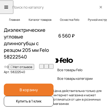
Главная
Каталог товаров
Оснастка Felo
Ручной инстр
Диэлектрические
6 560 ₽
угловые
длинногубцы с
резцом 205 мм Felo
58222540
0
Нет отзывов
Все товары Felo
Арт.
58222540
Все товары категории
В корзину
Цена действительна только для
интернет-магазина и может
отличаться от цен в розничных
Купить в 1 клик
магазинах