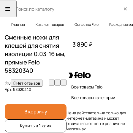
Главная
Каталог товаров
Оснастка Felo
Расходные ма
Сменные ножи для
3 890 ₽
клещей для снятия
изоляции 0.03-16 мм,
прямые Felo
58320340
0
Нет отзывов
Все товары Felo
Арт.
58320340
Все товары категории
В корзину
Цена действительна только для
интернет-магазина и может
отличаться от цен в розничных
Купить в 1 клик
магазинах