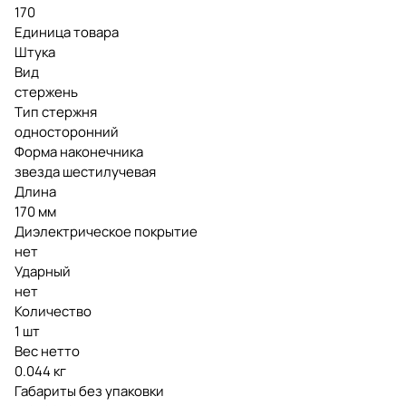
170
Единица товара
Штука
Вид
стержень
Тип стержня
односторонний
Форма наконечника
звезда шестилучевая
Длина
170 мм
Диэлектрическое покрытие
нет
Ударный
нет
Количество
1 шт
Вес нетто
0.044 кг
Габариты без упаковки