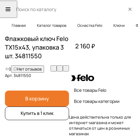
Главная
Каталог товаров
Оснастка Felo
Ключи
Ф
Флажковый ключ Felo
2 160 ₽
TX15x43, упаковка 3
шт. 34811550
0
Нет отзывов
Арт.
34811550
Все товары Felo
В корзину
Все товары категории
Купить в 1 клик
Цена действительна только для
интернет-магазина и может
отличаться от цен в розничных
магазинах