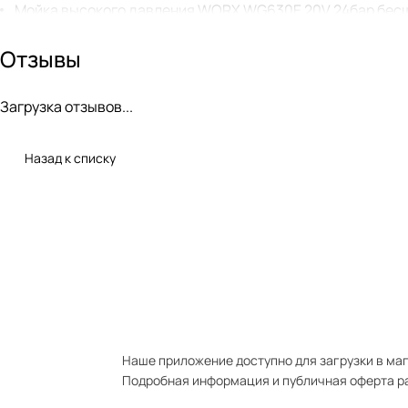
Мойка высокого давления WORX WG630E 20V 24бар бес
аккумуляторная
Отзывы
Мойка высокого давления WORX WG633E 20V 56бар бес
аккумуляторная
Загрузка отзывов...
Назад к списку
Наше приложение доступно для загрузки в мага
Подробная информация и публичная оферта р