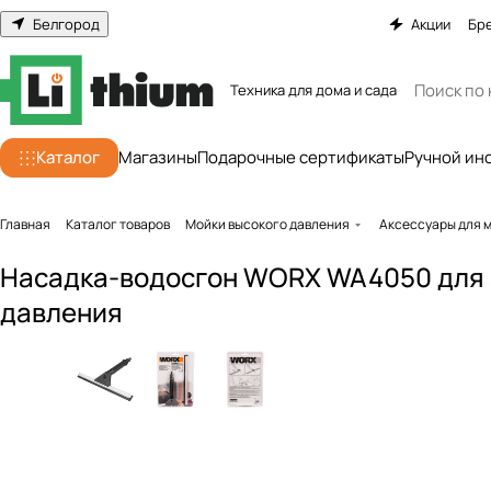
Белгород
Акции
Бр
Техника для дома и сада
Каталог
Магазины
Подарочные сертификаты
Ручной ин
Главная
Каталог товаров
Мойки высокого давления
Аксессуары для 
Насадка-водосгон WORX WA4050 для 
давления