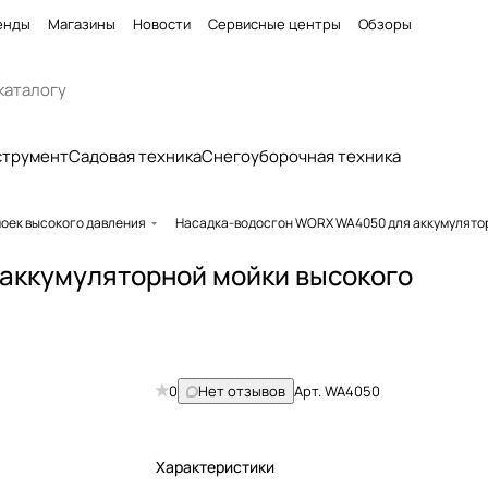
енды
Магазины
Новости
Сервисные центры
Обзоры
струмент
Садовая техника
Снегоуборочная техника
моек высокого давления
Насадка-водосгон WORX WA4050 для аккумулятор
аккумуляторной мойки высокого
0
Нет отзывов
Арт.
WA4050
Характеристики