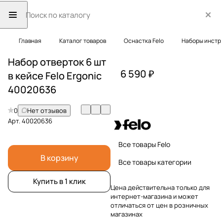
Главная
Каталог товаров
Оснастка Felo
Наборы инст
Набор отверток 6 шт
6 590 ₽
в кейсе Felo Ergonic
40020636
0
Нет отзывов
Арт.
40020636
Все товары Felo
В корзину
Все товары категории
Купить в 1 клик
Цена действительна только для
интернет-магазина и может
отличаться от цен в розничных
магазинах